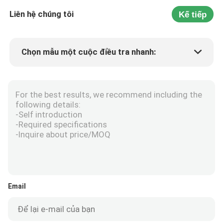
Liên hệ chúng tôi
Kế tiếp
Chọn mẫu một cuộc điều tra nhanh:
Min.order quantity
For the best results, we recommend including the
following details:
Yêu cầu một mẫu
Thêm chi tiết
-Self introduction
-Required specifications
-Inquire about price/MOQ
Email