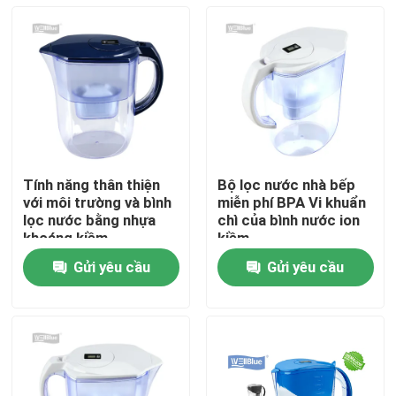
Tính năng thân thiện
Bộ lọc nước nhà bếp
với môi trường và bình
miễn phí BPA Vi khuẩn
lọc nước bằng nhựa
chì của bình nước ion
khoáng kiềm
kiềm
Gửi yêu cầu
Gửi yêu cầu
Nhà
Về chúng tôi
Địa chỉ liên hệ