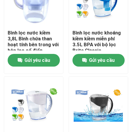
Sản phẩm
Bình lọc nước kiềm
Bình lọc nước khoáng
Pitcher nước kiềm
3,8L Bình chứa than
kiềm kiềm miễn phí
hoạt tính bên trong với
3.5L BPA với bộ lọc
hộp lọc cổ điển
Brita Classic
Bình đựng nước cổ điển
Gửi yêu cầu
Gửi yêu cầu
Maxtra Water Pitcher
Chai nước kiềm
Hộp lọc nước kiềm
Hộp mực lọc nước cổ điển