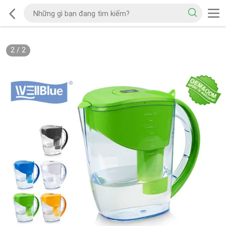
2
/
2